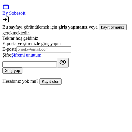
By Sobesoft
Bu sayfayı görüntülemek için
giriş yapmanız
veya
kayıt olmanız
gerekmektedir.
Tekrar hoş geldiniz
E-posta ve şifrenizle giriş yapın
E-posta
Şifre
Şifremi unuttum
Giriş yap
Hesabınız yok mu?
Kayıt olun